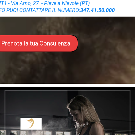
T1 - Via Arno, 27 - Pieve a Nievole (PT)
NFO PUOI CONTATTARE IL NUMERO:
347.41.50.000
Prenota la tua Consulenza